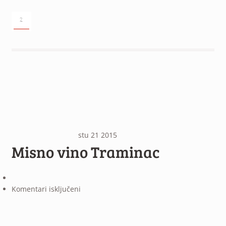
²
stu
21
2015
Misno vino Traminac
za
Komentari isključeni
Misno
vino
Traminac