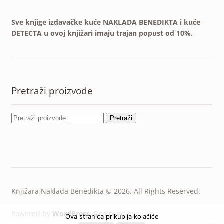
Sve knjige izdavačke kuće NAKLADA BENEDIKTA i kuće
DETECTA u ovoj knjižari imaju trajan popust od 10%.
Pretraži proizvode
Pretraži
Knjižara Naklada Benedikta © 2026. All Rights Reserved.
Powered by
WordPress
. Designed by
Ova stranica prikuplja kolačiće