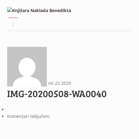
²
svi
22
2020
IMG-20200508-WA0040
za
Komentari isključeni
IMG-
20200508-
WA0040