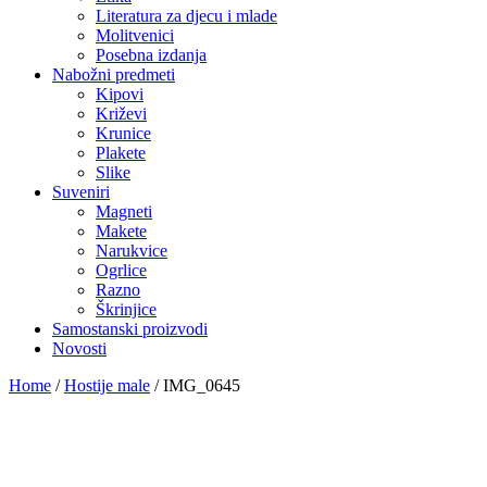
Literatura za djecu i mlade
Molitvenici
Posebna izdanja
Nabožni predmeti
Kipovi
Križevi
Krunice
Plakete
Slike
Suveniri
Magneti
Makete
Narukvice
Ogrlice
Razno
Škrinjice
Samostanski proizvodi
Novosti
Home
/
Hostije male
/
IMG_0645