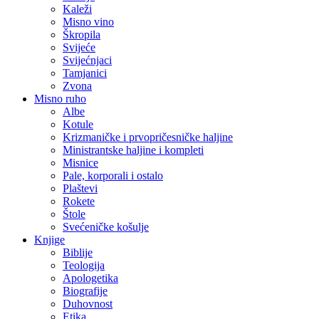
Kaleži
Misno vino
Škropila
Svijeće
Svijećnjaci
Tamjanici
Zvona
Misno ruho
Albe
Kotule
Krizmaničke i prvopričesničke haljine
Ministrantske haljine i kompleti
Misnice
Pale, korporali i ostalo
Plaštevi
Rokete
Štole
Svećeničke košulje
Knjige
Biblije
Teologija
Apologetika
Biografije
Duhovnost
Etika