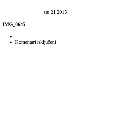
stu
21
2015
IMG_0645
za
Komentari isključeni
IMG_0645