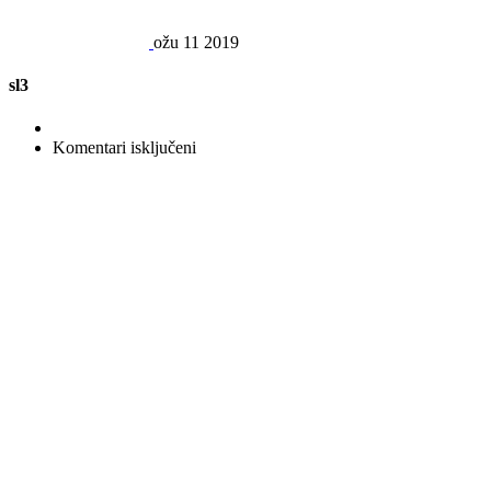
ožu
11
2019
sl3
za
Komentari isključeni
sl3