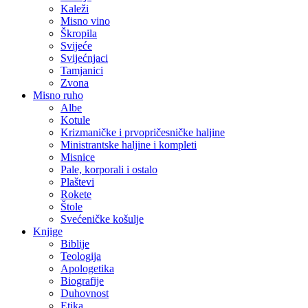
Kaleži
Misno vino
Škropila
Svijeće
Svijećnjaci
Tamjanici
Zvona
Misno ruho
Albe
Kotule
Krizmaničke i prvopričesničke haljine
Ministrantske haljine i kompleti
Misnice
Pale, korporali i ostalo
Plaštevi
Rokete
Štole
Svećeničke košulje
Knjige
Biblije
Teologija
Apologetika
Biografije
Duhovnost
Etika