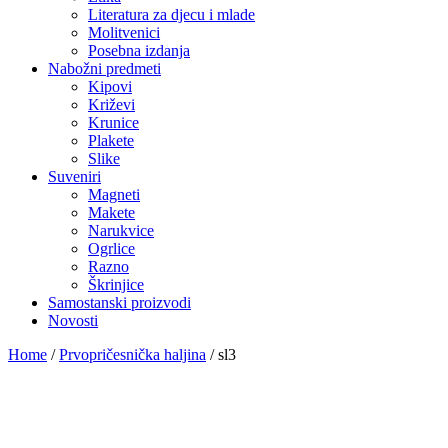
Literatura za djecu i mlade
Molitvenici
Posebna izdanja
Nabožni predmeti
Kipovi
Križevi
Krunice
Plakete
Slike
Suveniri
Magneti
Makete
Narukvice
Ogrlice
Razno
Škrinjice
Samostanski proizvodi
Novosti
Home
/
Prvopričesnička haljina
/
sl3