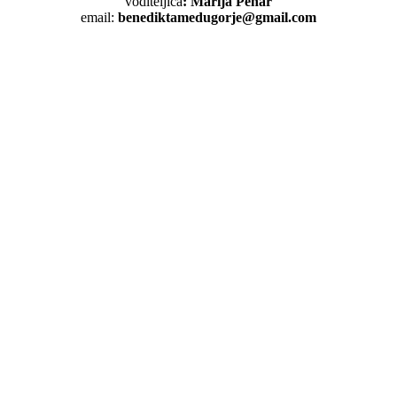
voditeljica
: Marija Pehar
email:
benediktamedugorje@gmail.com