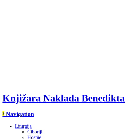
Knjižara Naklada Benedikta
²
Navigation
Liturgija
Ciboriji
Hostije