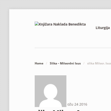
Liturgija
Home
/
Slika – Milosrdni Isus
/
slika Milosr. Isu
ožu
24
2016