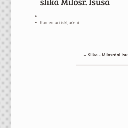
slika Milosr. Isusa
za
Komentari isključeni
slika
Milosr.
Isusa
←
Slika – Milosrdni Isu