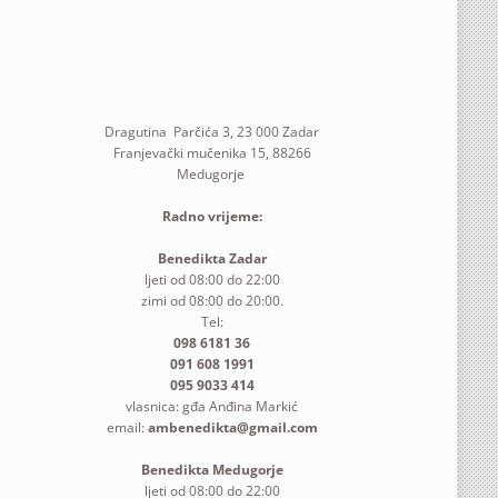
Dragutina Parčića 3, 23 000 Zadar
Franjevački mučenika 15, 88266
Medugorje
Radno vrijeme:
Benedikta Zadar
ljeti od 08:00 do 22:00
zimi od 08:00 do 20:00.
Tel:
098 6181 36
091 608 1991
095 9033 414
vlasnica: gđa Anđina Markić
email:
ambenedikta@gmail.com
Benedikta Medugorje
ljeti od 08:00 do 22:00